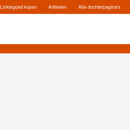
Linktegoed kopen
Artikelen
Alle dochterpagina's