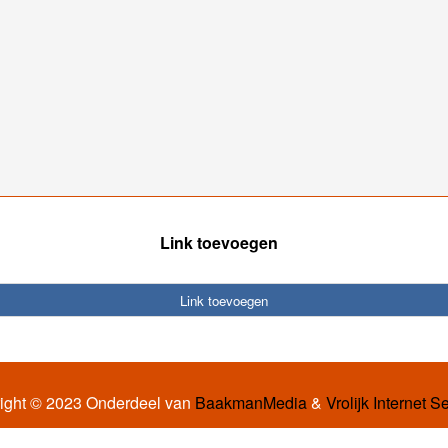
Link toevoegen
Link toevoegen
ight © 2023 Onderdeel van
BaakmanMedia
&
Vrolijk Internet S