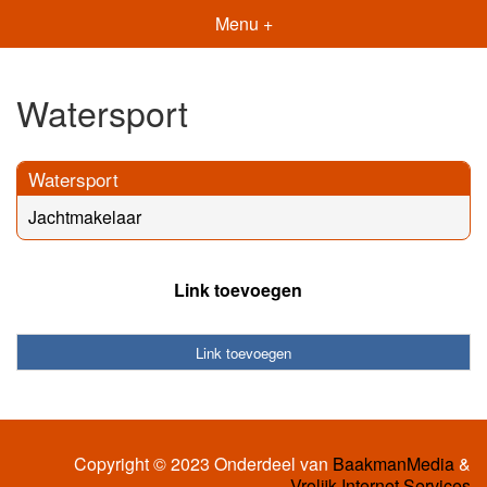
Menu +
Watersport
Watersport
Jachtmakelaar
Link toevoegen
Link toevoegen
Copyright © 2023 Onderdeel van
BaakmanMedia
&
Vrolijk Internet Services