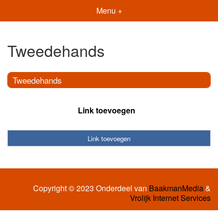
Menu +
Tweedehands
Tweedehands
Link toevoegen
Link toevoegen
Copyright © 2023 Onderdeel van
BaakmanMedia
&
Vrolijk Internet Services