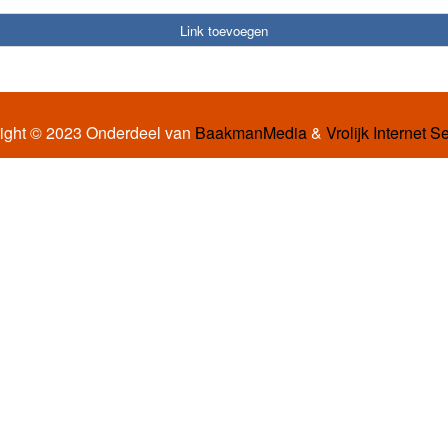
Link toevoegen
ight © 2023 Onderdeel van
BaakmanMedia
&
Vrolijk Internet S