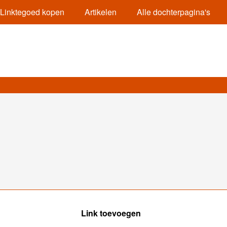
Linktegoed kopen
Artikelen
Alle dochterpagina's
Link toevoegen