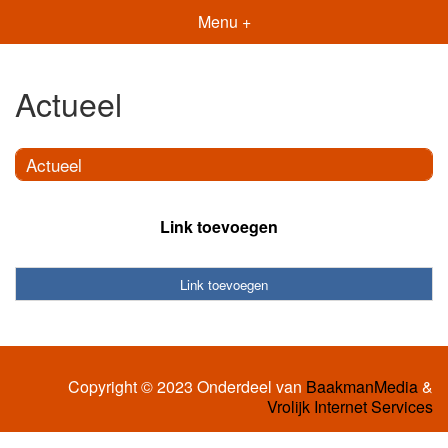
Menu +
Actueel
Actueel
Link toevoegen
Link toevoegen
Copyright © 2023 Onderdeel van
BaakmanMedia
&
Vrolijk Internet Services