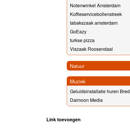
Notenwinkel Amsterdam
Koffieservicebollenstreek
tabakszaak amsterdam
GoEazy
turkse pizza
Viszaak Roosendaal
Natuur
Muziek
Geluidsinstallatie huren Bre
Daimoon Media
Link toevoegen