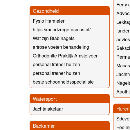
Ferry 
Gezondheid
Advoca
Fysio Harmelen
Lekkag
https://mondzorgerasmus.nl/
funder
Wat zijn Biab nagels
advies
artrose voeten behandeling
Seksc
Orthodontie Praktijk Amstelveen
Perman
personal trainer huizen
Macas
personal trainer huizen
Jacht
beste schoonheidsspecialiste
Nagel
Apothe
Watersport
Huren
Jachtmakelaar
Sdcve
Badkamer
Feeli