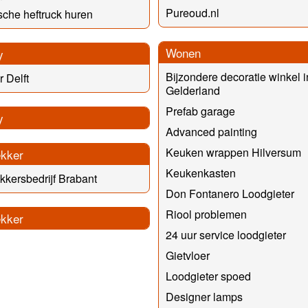
Pureoud.nl
ische heftruck huren
Wonen
y
Bijzondere decoratie winkel i
 Delft
Gelderland
Prefab garage
y
Advanced painting
Keuken wrappen Hilversum
kker
Keukenkasten
kersbedrijf Brabant
Don Fontanero Loodgieter
Riool problemen
kker
24 uur service loodgieter
Gietvloer
Loodgieter spoed
Designer lamps