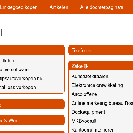
Linktegoed kopen
Artikelen
Alle dochterpagina's
l
Telefonie
 tinten
Zakelijk
tive software
Kunststof draaien
//tipsautoverkopen.nl/
Elektronica ontwikkeling
otal loss verkopen
Airco offerte
Online marketing bureau Ro
el
Dockequipment
s & Weer
MKBvooruit
Kantoorruimte huren