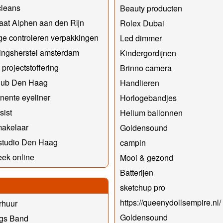
cleans
Beauty producten
at Alphen aan den Rijn
Rolex Dubai
e controleren verpakkingen
Led dimmer
ingsherstel amsterdam
Kindergordijnen
 projectstoffering
Brinno camera
lub Den Haag
Handlieren
ente eyeliner
Horlogebandjes
sist
Helium ballonnen
makelaar
Goldensound
studio Den Haag
campin
ek online
Mooi & gezond
Batterijen
sketchup pro
https://queenydollsempire.nl/
rhuur
Goldensound
ngs Band