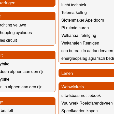
keringen
lucht techniek
Telemarketing
n
Slotenmaker Apeldoorn
achting veluwe
Pt ruimte huren
 hopping cyclades
Vetkanaal reiniging
es circuit
Vetkanalen Reinigen
seo bureau in aarlanderveen
it
energieopslag agrarisch bedri
ybike
 doen alphen aan den rijn
Lenen
ybike
Webwinkels
n in alphen aan den rijn
uitwisbaar notitieboek
ge
Vuurwerk Roelofarendsveen
bruiloft
Speelkaarten kopen