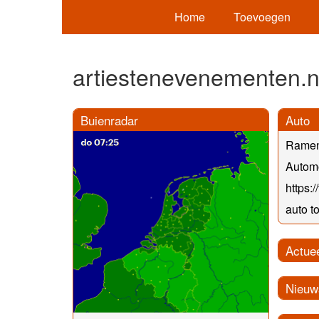
Home
Toevoegen
artiestenevenementen.n
Buienradar
Auto
Ramen
Automo
https:
auto t
Actue
Nieuw