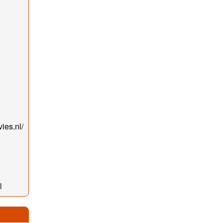
ies.nl/
l