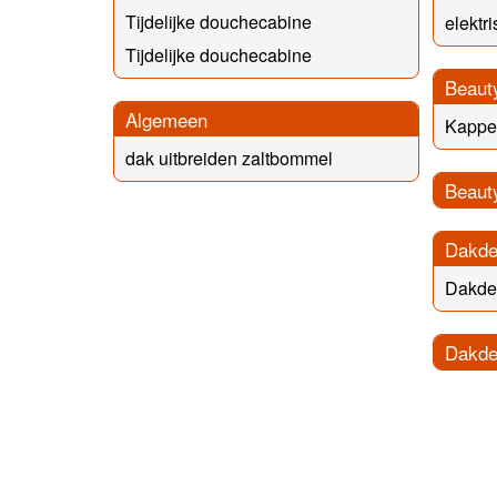
Tijdelijke douchecabine
elektr
Tijdelijke douchecabine
Beaut
Algemeen
Kapper
dak uitbreiden zaltbommel
Beaut
Dakde
Dakdek
Dakde