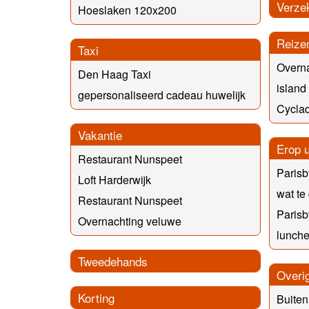
Verze
Hoeslaken 120x200
Reize
Taxi
Overn
Den Haag Taxi
island
gepersonaliseerd cadeau huwelijk
Cyclad
Vakantie
Erop u
Restaurant Nunspeet
Parisb
Loft Harderwijk
wat te
Restaurant Nunspeet
Parisb
Overnachting veluwe
lunche
Tweedehands
Overi
Korting
Buiten 