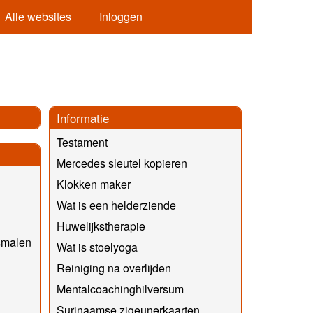
Alle websites
Inloggen
Informatie
Testament
Mercedes sleutel kopieren
Klokken maker
Wat is een helderziende
Huwelijkstherapie
smalen
Wat is stoelyoga
Reiniging na overlijden
Mentalcoachinghilversum
Surinaamse zigeunerkaarten